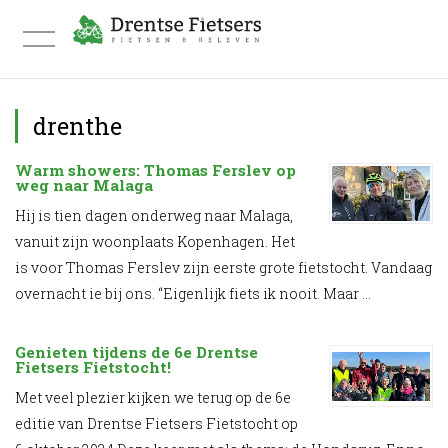
FIETSVAKANTIE INSPIRATIEDAG
drenthe
BLOG & VLOG
Warm showers: Thomas Ferslev op
weg naar Malaga
OVER ONS
Hij is tien dagen onderweg naar Malaga,
vanuit zijn woonplaats Kopenhagen. Het
WE FIETSTEN DEZE ROUTES
is voor Thomas Ferslev zijn eerste grote fietstocht. Vandaag
overnacht ie bij ons. “Eigenlijk fiets ik nooit. Maar ...
WE MAKEN ROUTES
WE MAKEN ROUTES
Genieten tijdens de 6e Drentse
Fietsers Fietstocht!
STREEKGIDS FIETSACTIEF HONDSRUG EN HUN
Met veel plezier kijken we terug op de 6e
editie van Drentse Fietsers Fietstocht op
RONDJE HONDSRUG