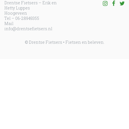
Drentse Fietsers – Erik en
Volg ons o
Volg o
Vo
Hetty Luppes
Hoogeveen
Tel – 06-28949355
Mail
info@drentsefietsers.nl
© Drentse Fietsers • Fietsen en beleven.