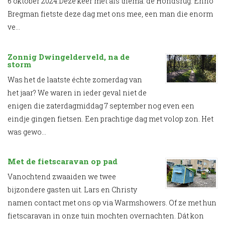
6 oktober 2024.Deze keer met als thema: de Hondsrug. Enno
Bregman fietste deze dag met ons mee, een man die enorm
WATERZWAARDFIETSROUTE
ve...
DE GROOTSTE BANKOVERVAL ALLER TIJDEN
Zonnig Dwingelderveld, na de
RONDJE DRENTHE, RONDJE GRONINGEN, ROND
storm
Was het de laatste échte zomerdag van
ROUTES OP MAAT
het jaar? We waren in ieder geval niet de
enigen die zaterdagmiddag 7 september nog even een
NIEUWSBRIEF RONDJE FIETSEN
eindje gingen fietsen. Een prachtige dag met volop zon. Het
was gewo...
CONTACT
Met de fietscaravan op pad
Vanochtend zwaaiden we twee
bijzondere gasten uit. Lars en Christy
namen contact met ons op via Warmshowers. Of ze met hun
fietscaravan in onze tuin mochten overnachten. Dát kon