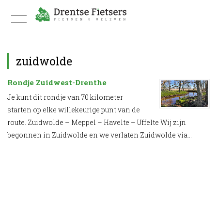
FIETSVAKANTIE INSPIRATIEDAG
zuidwolde
BLOG & VLOG
Rondje Zuidwest-Drenthe
Je kunt dit rondje van 70 kilometer
OVER ONS
starten op elke willekeurige punt van de
route. Zuidwolde – Meppel – Havelte – Uffelte Wij zijn
WE FIETSTEN DEZE ROUTES
begonnen in Zuidwolde en we verlaten Zuidwolde via...
WE MAKEN ROUTES
WE MAKEN ROUTES
STREEKGIDS FIETSACTIEF HONDSRUG EN HUN
RONDJE HONDSRUG