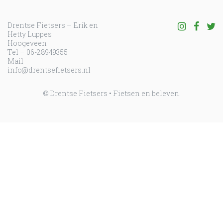
Drentse Fietsers – Erik en
Volg ons o
Volg o
Vo
Hetty Luppes
Hoogeveen
Tel – 06-28949355
Mail
info@drentsefietsers.nl
© Drentse Fietsers • Fietsen en beleven.