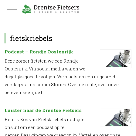
FIETSVAKANTIE INSPIRATIEDAG
fietskriebels
BLOG & VLOG
Podcast – Rondje Oostenrijk
Deze zomer fietsten we een Rondje
OVER ONS
Oostenrijk. Via social media waren we
dagelijks goed te volgen. We plaatsten een uitgebreid
WE FIETSTEN DEZE ROUTES
verslag via Instagram Stories. Over de route, over onze
WE MAKEN ROUTES
belevenissen, de h...
WE MAKEN ROUTES
Luister naar de Drentse Fietsers
STREEKGIDS FIETSACTIEF HONDSRUG EN HUN
Henrik Kos van Fietskriebels nodigde
ons uit om een podcast op te
RONDJE HONDSRUG
nemen.Daar gingen we graag op in. Vertellen over onze