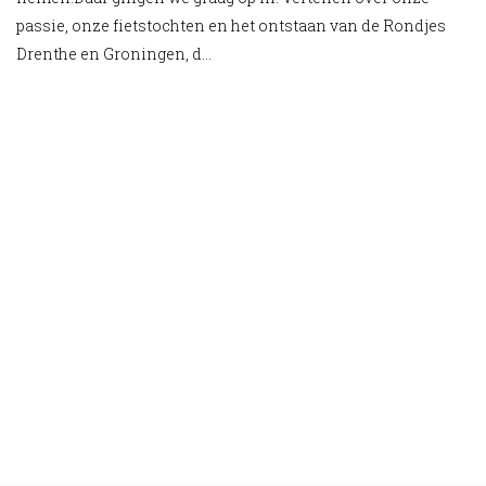
passie, onze fietstochten en het ontstaan van de Rondjes
WATERZWAARDFIETSROUTE
Drenthe en Groningen, d...
DE GROOTSTE BANKOVERVAL ALLER TIJDEN
RONDJE DRENTHE, RONDJE GRONINGEN, ROND
ROUTES OP MAAT
NIEUWSBRIEF RONDJE FIETSEN
CONTACT