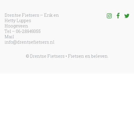
Drentse Fietsers – Erik en
Volg ons o
Volg o
Vo
Hetty Luppes
Hoogeveen
Tel – 06-28949355
Mail
info@drentsefietsers.nl
© Drentse Fietsers • Fietsen en beleven.